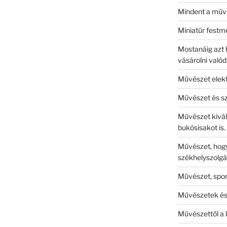
Mindent a műv
Miniatűr fest
Mostanáig azt h
vásárolni való
Művészet elek
Művészet és sz
Művészet kivál
bukósisakot is.
Művészet, hogy
székhelyszolgá
Művészet, spor
Művészetek és
Művészettől a 