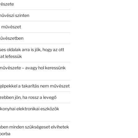
vészete
űvészi szinten
 a művészet
művészetben
es oldalak arra is jók, hogy az ott
at lefessük
művészete – avagy hol keressünk
gépekkel a takarítás nem művészet
ezebben jön, ha rossz a levegő
 konyhai elektronikai eszközök
mben minden szükségeset elvihetek
borba