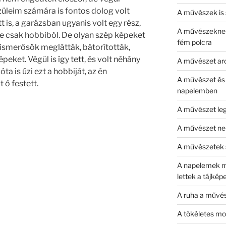
üleim számára is fontos dolog volt
A művészek is s
t is, a garázsban ugyanis volt egy rész,
A művészeknek 
e csak hobbiból. De olyan szép képeket
fém polcra
 ismerősök meglátták, bátorították,
peket. Végül is így tett, és volt néhány
A művészet ar
ta is űzi ezt a hobbiját, az én
A művészet és
 ő festett.
napelemben
A művészet le
A művészet nem
A művészetek 
A napelemek m
lettek a tájké
A ruha a művés
A tökéletes m