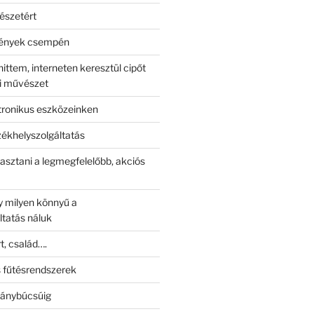
észetért
mények csempén
ittem, interneten keresztül cipőt
di művészet
tronikus eszközeinken
ékhelyszolgáltatás
asztani a legmegfelelőbb, akciós
 milyen könnyű a
ltatás náluk
t, család….
 fűtésrendszerek
lánybúcsúig