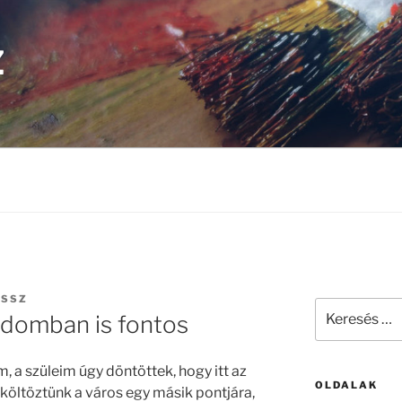
Z
SSSZ
Keresés
ádomban is fontos
a
következő
kifejezésre:
, a szüleim úgy döntöttek, hogy itt az
OLDALAK
lköltöztünk a város egy másik pontjára,