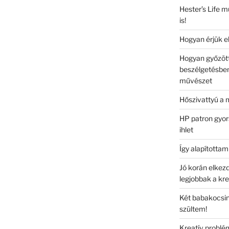
Hester’s Life m
is!
Hogyan érjük el
Hogyan győzöt
beszélgetésben,
művészet
Hőszivattyú a
HP patron gyo
ihlet
Így alapította
Jó korán elkez
legjobbak a kre
Két babakocsin
szültem!
Kreatív probl