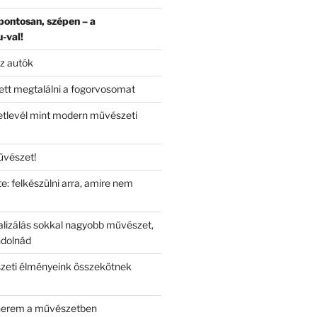
 pontosan, szépen – a
-val!
z autók
ett megtalálni a fogorvosomat
netlevél mint modern művészeti
művészet!
: felkészülni arra, amire nem
lizálás sokkal nagyobb művészet,
ndolnád
zeti élményeink összekötnek
tnerem a művészetben