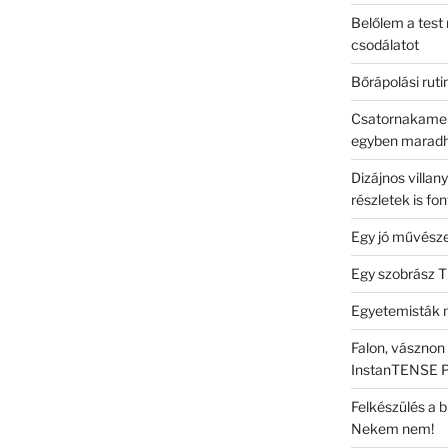
Belőlem a test 
csodálatot
Bőrápolási rut
Csatornakamerá
egyben marad
Dizájnos villan
részletek is fo
Egy jó művészet
Egy szobrász T
Egyetemisták 
Falon, vásznon
InstanTENSE Pl
Felkészülés a 
Nekem nem!