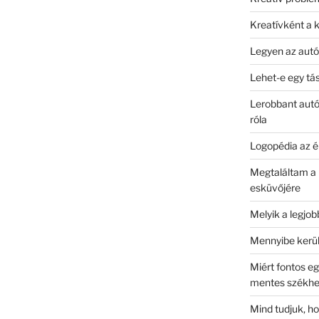
Kreatívként a 
Legyen az autó
Lehet-e egy tá
Lerobbant autó
róla
Logopédia az é
Megtaláltam a 
esküvőjére
Melyik a legjo
Mennyibe kerül
Miért fontos e
mentes székhel
Mind tudjuk, h