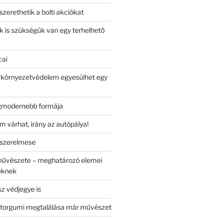
zerethetik a bolti akciókat
is szükségük van egy terhelhető
cai
 környezetvédelem egyesülhet egy
gmodernebb formája
 várhat, irány az autópálya!
szerelmese
űvészete – meghatározó elemei
peknek
z védjegye is
otorgumi megtalálása már művészet