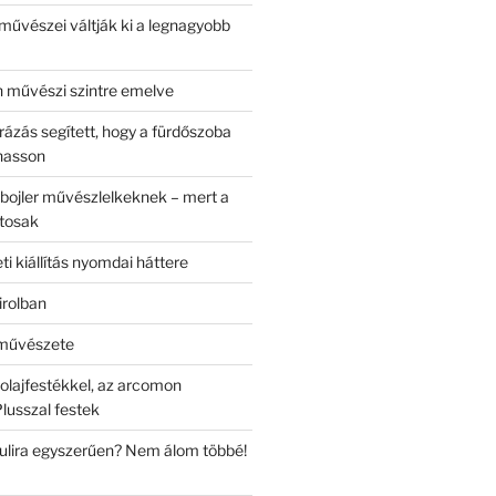
művészei váltják ki a legnagyobb
in művészi szintre emelve
zás segített, hogy a fürdőszoba
hasson
ybojler művészlelkeknek – mert a
ntosak
i kiállítás nyomdai háttere
irolban
művészete
 olajfestékkel, az arcomon
usszal festek
bulira egyszerűen? Nem álom többé!