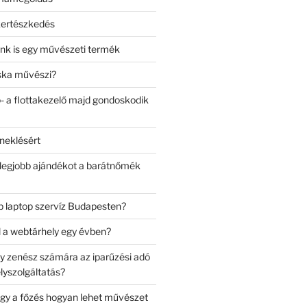
kertészkedés
nk is egy művészeti termék
ska művészi?
- a flottakezelő majd gondoskodik
neklésért
legjobb ajándékot a barátnőmék
bb laptop szervíz Budapesten?
 a webtárhely egy évben?
gy zenész számára az iparűzési adó
yszolgáltatás?
ogy a főzés hogyan lehet művészet