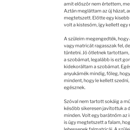
amit először nem értettem, mer
Aztán megláttam az új házat, 
megtetszett. Előtte egy kisebb
volt a kistesóm, így kellett egy
A szüleim megengedték, hogy a
vagy matricát ragasszak fel, de
tűntetni. Jó ötletnek tartott
a szobámat, legalább is ezt 
kidekoráltam a szobámat. Egés
anyukámék mindig, főleg, hogy 
mindent, hogy le kellett szedni
egésznek.
Szóval nem tartott sokáig a mű
később sikeresen javítottuk a d
minden. Volt egy barátnőm az is
is úgy megtetszett a falam, hogy
lehessenek falmatricái. A szül