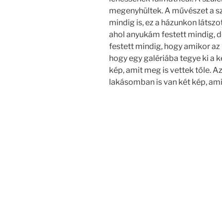
megenyhültek. A művészet a sz
mindig is, ez a házunkon látszot
ahol anyukám festett mindig, d
festett mindig, hogy amikor az
hogy egy galériába tegye ki a ké
kép, amit meg is vettek tőle. Azó
lakásomban is van két kép, amit