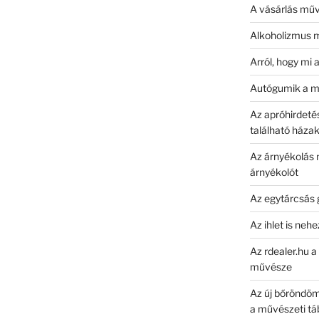
A vásárlás mű
Alkoholizmus m
Arról, hogy mi
Autógumik a 
Az apróhirdetés
található házak
Az árnyékolás 
árnyékolót
Az egytárcsás 
Az ihlet is neh
Az rdealer.hu a
művésze
Az új bőröndö
a művészeti tá