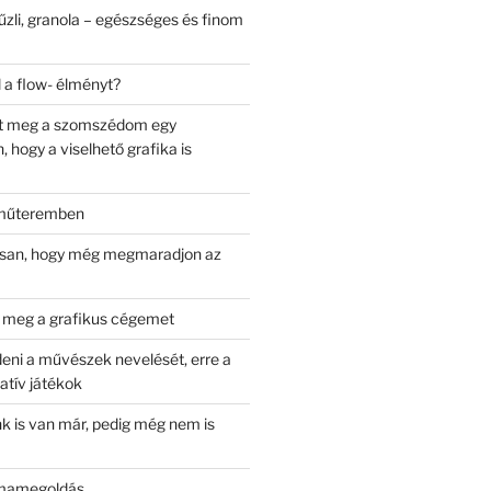
űzli, granola – egészséges és finom
 a flow- élményt?
t meg a szomszédom egy
 hogy a viselhető grafika is
 műteremben
rsan, hogy még megmaradjon az
m meg a grafikus cégemet
deni a művészek nevelését, erre a
atív játékok
k is van már, pedig még nem is
émamegoldás