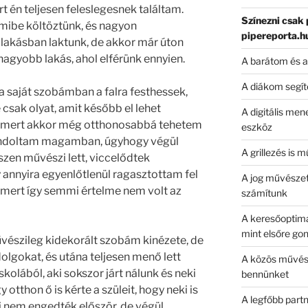
t én teljesen feleslegesnek találtam.
Sz
ínezni csak
amibe költöztünk, és nagyon
pipereporta.hu
 lakásban laktunk, de akkor már úton
 nagyobb lakás, ahol elférünk ennyien.
A barátom és a
A diákom segít
 saját szobámban a falra festhessek,
 csak olyat, amit később el lehet
A digitális me
am, mert akkor még otthonosabbá tehetem
eszköz
gondoltam magamban, úgyhogy végül
A grillezés is 
zen művészi lett, viccelődtek
annyira egyenlőtlenül ragasztottam fel
A jog művészete
, mert így semmi értelme nem volt az
számítunk
A keresőoptima
mint elsőre go
vészileg kidekorált szobám kinézete, de
olgokat, és utána teljesen menő lett
A közös művés
kolából, aki sokszor járt nálunk és neki
bennünket
 otthon ő is kérte a szüleit, hogy neki is
A legfőbb par
ei nem engedték először, de végül