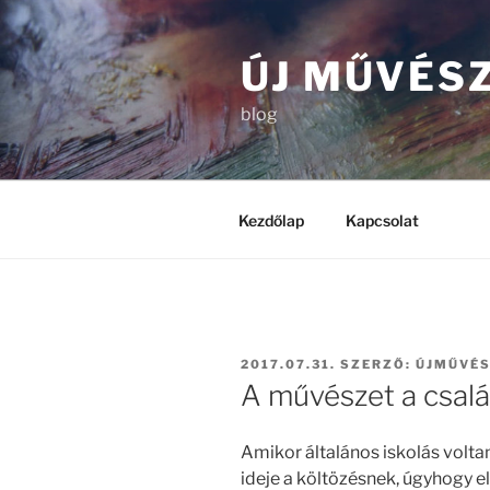
Tartalomhoz
ÚJ MŰVÉS
blog
Kezdőlap
Kapcsolat
BEKÜLDVE:
2017.07.31.
SZERZŐ:
ÚJMŰVÉ
A művészet a csal
Amikor általános iskolás voltam
ideje a költözésnek, úgyhogy e