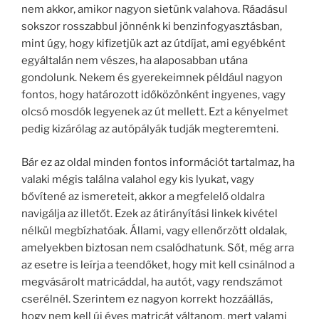
nem akkor, amikor nagyon sietünk valahova. Ráadásul
sokszor rosszabbul jönnénk ki benzinfogyasztásban,
mint úgy, hogy kifizetjük azt az útdíjat, ami egyébként
egyáltalán nem vészes, ha alaposabban utána
gondolunk. Nekem és gyerekeimnek például nagyon
fontos, hogy határozott időközönként ingyenes, vagy
olcsó mosdók legyenek az út mellett. Ezt a kényelmet
pedig kizárólag az autópályák tudják megteremteni.
Bár ez az oldal minden fontos információt tartalmaz, ha
valaki mégis találna valahol egy kis lyukat, vagy
bővítené az ismereteit, akkor a megfelelő oldalra
navigálja az illetőt. Ezek az átirányítási linkek kivétel
nélkül megbízhatóak. Állami, vagy ellenőrzött oldalak,
amelyekben biztosan nem csalódhatunk. Sőt, még arra
az esetre is leírja a teendőket, hogy mit kell csinálnod a
megvásárolt matricáddal, ha autót, vagy rendszámot
cserélnél. Szerintem ez nagyon korrekt hozzáállás,
hogy nem kell új éves matricát váltanom, mert valami