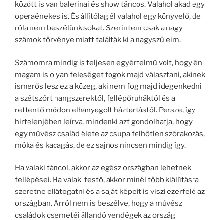
között is van balerinai és show táncos. Valahol akad egy
operaénekes is. És állítólag él valahol egy könyvelő, de
róla nem beszélünk sokat. Szerintem csak a nagy
számok törvénye miatt találták ki a nagyszüleim.
Számomra mindig is teljesen egyértelmű volt, hogy én
magam is olyan feleséget fogok majd választani, akinek
ismerős lesz ez a közeg, aki nem fog majd idegenkedni
a szétszórt hangszerektől, fellépőruháktól és a
rettentő módon elhanyagolt háztartástól. Persze, így
hirtelenjében leírva, mindenki azt gondolhatja, hogy
egy művész család élete az csupa felhőtlen szórakozás,
móka és kacagás, de ez sajnos nincsen mindig így.
Ha valaki táncol, akkor az egész országban lehetnek
fellépései. Ha valaki festő, akkor minél több kiállításra
szeretne ellátogatni és a saját képeit is viszi ezerfelé az
országban. Arról nem is beszélve, hogy a művész
családok csemetéi állandó vendégek az ország