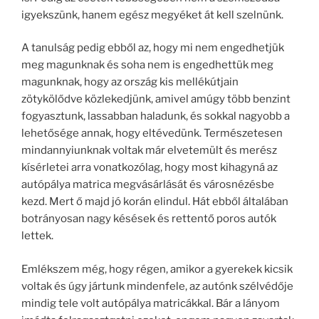
igyekszünk, hanem egész megyéket át kell szelnünk.
A tanulság pedig ebből az, hogy mi nem engedhetjük
meg magunknak és soha nem is engedhettük meg
magunknak, hogy az ország kis mellékútjain
zötykölődve közlekedjünk, amivel amúgy több benzint
fogyasztunk, lassabban haladunk, és sokkal nagyobb a
lehetősége annak, hogy eltévedünk. Természetesen
mindannyiunknak voltak már elvetemült és merész
kísérletei arra vonatkozólag, hogy most kihagyná az
autópálya matrica megvásárlását és városnézésbe
kezd. Mert ő majd jó korán elindul. Hát ebből általában
botrányosan nagy késések és rettentő poros autók
lettek.
Emlékszem még, hogy régen, amikor a gyerekek kicsik
voltak és úgy jártunk mindenfele, az autónk szélvédője
mindig tele volt autópálya matricákkal. Bár a lányom