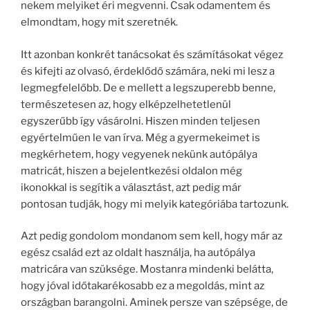
nekem melyiket éri megvenni. Csak odamentem és
elmondtam, hogy mit szeretnék.
Itt azonban konkrét tanácsokat és számításokat végez
és kifejti az olvasó, érdeklődő számára, neki mi lesz a
legmegfelelőbb. De e mellett a legszuperebb benne,
természetesen az, hogy elképzelhetetlenül
egyszerűbb így vásárolni. Hiszen minden teljesen
egyértelműen le van írva. Még a gyermekeimet is
megkérhetem, hogy vegyenek nekünk autópálya
matricát, hiszen a bejelentkezési oldalon még
ikonokkal is segítik a választást, azt pedig már
pontosan tudják, hogy mi melyik kategóriába tartozunk.
Azt pedig gondolom mondanom sem kell, hogy már az
egész család ezt az oldalt használja, ha autópálya
matricára van szüksége. Mostanra mindenki belátta,
hogy jóval időtakarékosabb ez a megoldás, mint az
országban barangolni. Aminek persze van szépsége, de