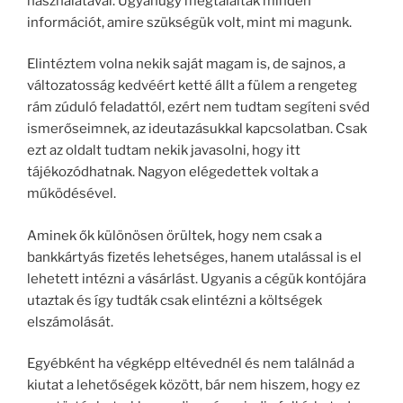
használatával. Ugyanúgy megtaláltak minden
információt, amire szükségük volt, mint mi magunk.
Elintéztem volna nekik saját magam is, de sajnos, a
változatosság kedvéért ketté állt a fülem a rengeteg
rám zúduló feladattól, ezért nem tudtam segíteni svéd
ismerőseimnek, az ideutazásukkal kapcsolatban. Csak
ezt az oldalt tudtam nekik javasolni, hogy itt
tájékozódhatnak. Nagyon elégedettek voltak a
működésével.
Aminek ők különösen örültek, hogy nem csak a
bankkártyás fizetés lehetséges, hanem utalással is el
lehetett intézni a vásárlást. Ugyanis a cégük kontójára
utaztak és így tudták csak elintézni a költségek
elszámolását.
Egyébként ha végképp eltévednél és nem találnád a
kiutat a lehetőségek között, bár nem hiszem, hogy ez