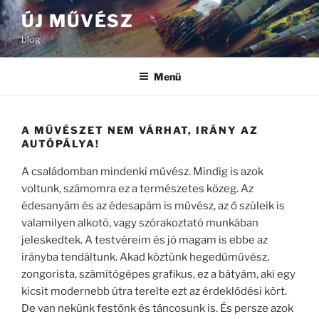
Tartalomhoz
ÚJ MŰVÉSZ
blog
Menü
A MŰVÉSZET NEM VÁRHAT, IRÁNY AZ
AUTÓPÁLYA!
A családomban mindenki művész. Mindig is azok
voltunk, számomra ez a természetes közeg. Az
édesanyám és az édesapám is művész, az ő szüleik is
valamilyen alkotó, vagy szórakoztató munkában
jeleskedtek. A testvéreim és jó magam is ebbe az
irányba tendáltunk. Akad köztünk hegedűművész,
zongorista, számítógépes grafikus, ez a bátyám, aki egy
kicsit modernebb útra terelte ezt az érdeklődési kört.
De van nekünk festőnk és táncosunk is. És persze azok