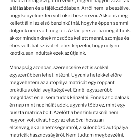
imádta felragasztgatni ezeket, engem nagyon zavartak
a látásában és a tájékozódásban. Arról nem is beszélve,
hogy kényelmetlen volt őket beszerezni. Akkor is meg
kellett állni az első benzinkútnál, hogyha éppen semmi
dolgunk nem volt még ott. Aztán persze, ha megálltunk,
akkor mindenkinek mosdóba kellett menni, szomjas és
éhes volt, hát szóval el lehet képzelni, hogy milyen
kaotikusan indultak ezek az útjaink.
Manapság azonban, szerencsére ezt is sokkal
egyszerűbben lehet intézni. Ugyanis hetekkel előre
megvehetem az autópálya matricát egy roppant
praktikus oldal segítségével. Ennél egyszerűbb
megoldást én el sem tudok képzelni. Ennek az oldalnak
én nap mint nap hálát adok, ugyanis több ez, mint egy
puszta matrica bolt. Azelőtt a benzinkutaknál nem
nagyon volt divat, hogy az eladóval hosszan
elcsevegjek a lehetőségeimről, a különböző autópálya
matricák hasznosságáról. Nem tudtam megbeszélni,