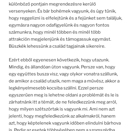
különböző pontjain megrendezésre kerülő
versenyeken. És bár bohémek vagyunk, és úgy tűnik,
hogy reggelizni is elfelejtünk és a fejünket sem találjuk,
egymásra nagyon odafigyelünk és nagyon fontos
számunkra, hogy minél többen és minél több
attrakción megjelenjünk és támogassuk egymást.
Büszkék lehessünk a család tagjainak sikereire.
Ezért ebből egyenesen következik, hogy utazunk.
Mindig, és állandóan úton vagyunk. Persze van, hogy
egy együttes busza visz, vagy olykor vonatra szállunk,
de amikor a család utazik, nem maga a művész, akkor a
legkényelmesebb kocsiba szállni. Ezzel persze
egyszerűen meg is lehetne oldani a problémát és le is
zárhatnánk itt a témát, de ne feledkezzünk meg arról,
hogy milyen szétszórtak is vagyunk mi. Ami nem azt
jelenti, hogy megfeledkezünk az alkalmakról, hanem
azt, hogy képtelenek vagyunk időben elindulni bárhova
is. Pedig az esetek többségében nem a szomszédba