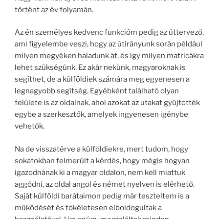
történt az év folyamán.
Az én személyes kedvenc funkcióm pedig az úttervező,
ami figyelembe veszi, hogy az útirányunk során például
milyen megyéken haladunk át, és így milyen matricákra
lehet szükségünk. Ez akár nekünk, magyaroknak is
segíthet, de a külföldiek számára meg egyenesen a
legnagyobb segítség. Egyébként található olyan
felülete is az oldalnak, ahol azokat az utakat gyűjtötték
egybe a szerkesztők, amelyek ingyenesen igénybe
vehetők.
Na de visszatérve a külföldiekre, mert tudom, hogy
sokatokban felmerült a kérdés, hogy mégis hogyan
igazodnának ki a magyar oldalon, nem kell miattuk
aggódni, az oldal angol és német nyelven is elérhető.
Saját külföldi barátaimon pedig már teszteltem is a
működését és tökéletesen elboldogultak a