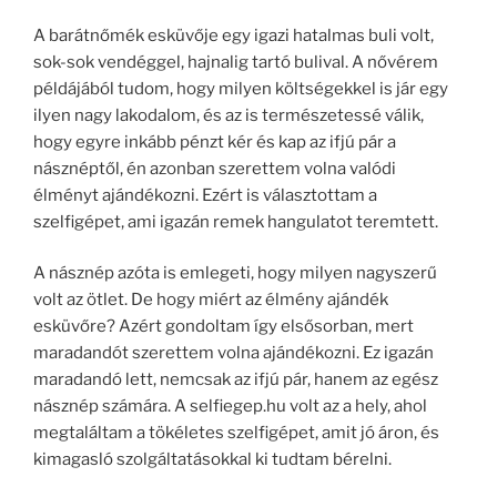
A barátnőmék esküvője egy igazi hatalmas buli volt,
sok-sok vendéggel, hajnalig tartó bulival. A nővérem
példájából tudom, hogy milyen költségekkel is jár egy
ilyen nagy lakodalom, és az is természetessé válik,
hogy egyre inkább pénzt kér és kap az ifjú pár a
násznéptől, én azonban szerettem volna valódi
élményt ajándékozni. Ezért is választottam a
szelfigépet, ami igazán remek hangulatot teremtett.
A násznép azóta is emlegeti, hogy milyen nagyszerű
volt az ötlet. De hogy miért az élmény ajándék
esküvőre? Azért gondoltam így elsősorban, mert
maradandót szerettem volna ajándékozni. Ez igazán
maradandó lett, nemcsak az ifjú pár, hanem az egész
násznép számára. A selfiegep.hu volt az a hely, ahol
megtaláltam a tökéletes szelfigépet, amit jó áron, és
kimagasló szolgáltatásokkal ki tudtam bérelni.