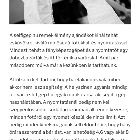
A selfigep.hu remek élmény ajándékot kínál tehát
esküvőkre, kiváló minőségű fotókkal, és nyomtatással.
Mindezt, tehát a fényképezőgépet és a nyomtatót egy
dobozba zárták és itt történik a varázslat. Amit pár
másodperc múlva már a kezünkben is tarthatunk.
Attól sem kell tartani, hogy ha elakadunk valamiben,
akkor nem lesz segítség. A helyszínen ugyanis mindig
ott van a slefigep.hu egyik munkatársa, aki segít a gép
használatában. A nyomtatásnál pedig nem kell
szégyenlősködni, korlátlan számban áll rendelkezésre,
minden fotóról egy nyomat készül, de nincs limit. Azt
pedig mindenkinek magának kell eldöntenie, hogy hány
órára szeretné a bérlést, van lehetőség 4,6 vagy akár 8
órás időtartamra is. Az elkészült képeket digitálisan is