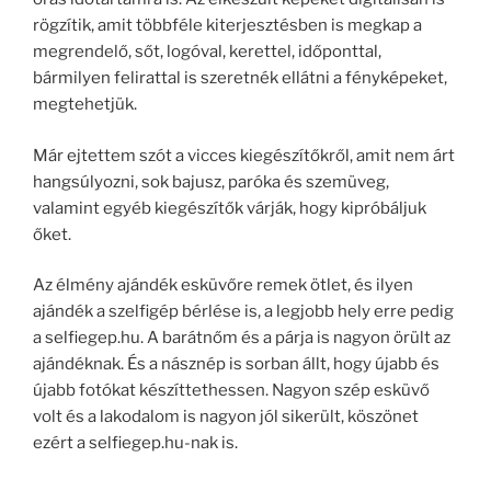
rögzítik, amit többféle kiterjesztésben is megkap a
megrendelő, sőt, logóval, kerettel, időponttal,
bármilyen felirattal is szeretnék ellátni a fényképeket,
megtehetjük.
Már ejtettem szót a vicces kiegészítőkről, amit nem árt
hangsúlyozni, sok bajusz, paróka és szemüveg,
valamint egyéb kiegészítők várják, hogy kipróbáljuk
őket.
Az élmény ajándék esküvőre remek ötlet, és ilyen
ajándék a szelfigép bérlése is, a legjobb hely erre pedig
a selfiegep.hu. A barátnőm és a párja is nagyon örült az
ajándéknak. És a násznép is sorban állt, hogy újabb és
újabb fotókat készíttethessen. Nagyon szép esküvő
volt és a lakodalom is nagyon jól sikerült, köszönet
ezért a selfiegep.hu-nak is.