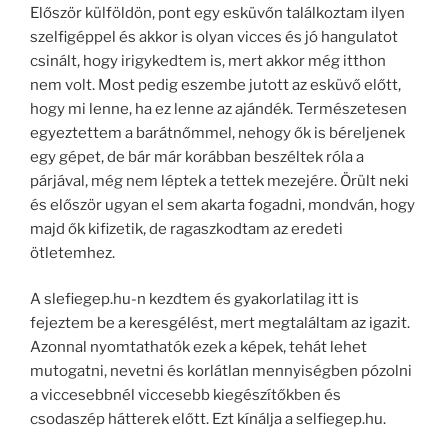
Először külföldön, pont egy esküvőn találkoztam ilyen
szelfigéppel és akkor is olyan vicces és jó hangulatot
csinált, hogy irigykedtem is, mert akkor még itthon
nem volt. Most pedig eszembe jutott az esküvő előtt,
hogy mi lenne, ha ez lenne az ajándék. Természetesen
egyeztettem a barátnőmmel, nehogy ők is béreljenek
egy gépet, de bár már korábban beszéltek róla a
párjával, még nem léptek a tettek mezejére. Örült neki
és először ugyan el sem akarta fogadni, mondván, hogy
majd ők kifizetik, de ragaszkodtam az eredeti
ötletemhez.
A slefiegep.hu-n kezdtem és gyakorlatilag itt is
fejeztem be a keresgélést, mert megtaláltam az igazit.
Azonnal nyomtathatók ezek a képek, tehát lehet
mutogatni, nevetni és korlátlan mennyiségben pózolni
a viccesebbnél viccesebb kiegészítőkben és
csodaszép hátterek előtt. Ezt kínálja a selfiegep.hu.