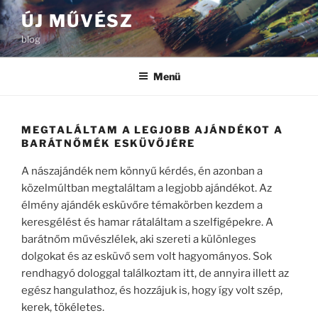
Tartalomhoz
ÚJ MŰVÉSZ
blog
Menü
MEGTALÁLTAM A LEGJOBB AJÁNDÉKOT A
BARÁTNŐMÉK ESKÜVŐJÉRE
A nászajándék nem könnyű kérdés, én azonban a
közelmúltban megtaláltam a legjobb ajándékot. Az
élmény ajándék esküvőre témakörben kezdem a
keresgélést és hamar rátaláltam a szelfigépekre. A
barátnőm művészlélek, aki szereti a különleges
dolgokat és az esküvő sem volt hagyományos. Sok
rendhagyó dologgal találkoztam itt, de annyira illett az
egész hangulathoz, és hozzájuk is, hogy így volt szép,
kerek, tökéletes.