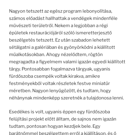
Nagyon tetszett az egész program lebonyolítása,
számos előadást hallhattak a vendégek mindenféle
művészeti területről. Nekem a legjobban a régi
épületek restaurációjáról szóló ismeretterjesztő
beszélgetés tetszett. Ez után szabadon lehetett
sétálgatni a galériában és gyönyörködni a kiállított
műalkotásokban. Ahogy nézelődtem, rögtön
megragadta a figyelmem valami igazán egyedi kiállított
tárgy. Pontosabban fogalmazva tárgyak, ugyanis
fürdőszoba csempék voltak kirakva, amikre
festményekből voltak részletek festve miniatűr
méretben. Nagyon lenyűgözött, és tudtam, hogy
néhánynak mindenképp szeretnék a tulajdonosa lenni.
Esedékes is volt, ugyanis éppen egy fürdőszoba
felújítási projekt előtt álltam, de sajnos nem igazán
tudtam, pontosan hogyan kezdjek bele. Egy
barátnőmmel beszélgettem erről a kiállításon, és ő