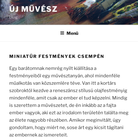
Tartalomhoz
ÚJ MŰVÉSZ
blog
Menü
MINIATŰR FESTMÉNYEK CSEMPÉN
Egy barátomnak nemrég nyílt kiállítása a
festményeiből egy művésztanyán, ahol mindenféle
műalkotás van közszemlére téve. Van itt a kortárs
szobroktól kezdve a reneszánsz stílusú olajfestményig
mindenféle, amit csak az ember el tud képzelni. Mindig
is szerettem a művészetet, de én inkább az a fajta
ember vagyok, aki ezt az irodalom területén találta meg
az élete nagyobb részében. Amikor meginvitált, úgy
gondoltam, hogy miért ne, sose árt egy kicsit tágítani
az embernek az ismereteit.