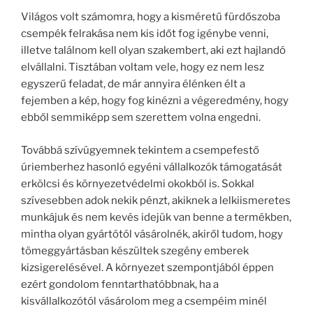
Világos volt számomra, hogy a kisméretű fürdőszoba
csempék felrakása nem kis időt fog igénybe venni,
illetve találnom kell olyan szakembert, aki ezt hajlandó
elvállalni. Tisztában voltam vele, hogy ez nem lesz
egyszerű feladat, de már annyira élénken élt a
fejemben a kép, hogy fog kinézni a végeredmény, hogy
ebből semmiképp sem szerettem volna engedni.
Továbbá szívügyemnek tekintem a csempefestő
úriemberhez hasonló egyéni vállalkozók támogatását
erkölcsi és környezetvédelmi okokból is. Sokkal
szívesebben adok nekik pénzt, akiknek a lelkiismeretes
munkájuk és nem kevés idejük van benne a termékben,
mintha olyan gyártótól vásárolnék, akiről tudom, hogy
tömeggyártásban készültek szegény emberek
kizsigerelésével. A környezet szempontjából éppen
ezért gondolom fenntarthatóbbnak, ha a
kisvállalkozótól vásárolom meg a csempéim minél