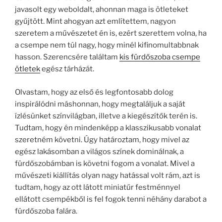
javasolt egy weboldalt, ahonnan maga is ötleteket
gyűjtött. Mint ahogyan azt említettem, nagyon
szeretem a művészetet én is, ezért szerettem volna, ha
a csempe nem túl nagy, hogy minél kifinomultabbnak
hasson. Szerencsére találtam
kis fürdőszoba csempe
ötletek
egész tárházát.
Olvastam, hogy az első és legfontosabb dolog
inspirálódni máshonnan, hogy megtaláljuk a saját
ízlésünket színvilágban, illetve a kiegészítők terén is.
Tudtam, hogy én mindenképp a klasszikusabb vonalat
szeretném követni. Úgy határoztam, hogy mivel az
egész lakásomban a világos színek dominálnak, a
fürdőszobámban is követni fogom a vonalat. Mivel a
művészeti kiállítás olyan nagy hatással volt rám, azt is
tudtam, hogy az ott látott miniatűr festménnyel
ellátott csempékből is fel fogok tenni néhány darabot a
fürdőszoba falára.