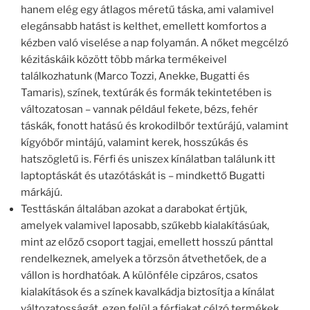
hanem elég egy átlagos méretű táska, ami valamivel
elegánsabb hatást is kelthet, emellett komfortos a
kézben való viselése a nap folyamán. A nőket megcélzó
kézitáskáik között több márka termékeivel
találkozhatunk (Marco Tozzi, Anekke, Bugatti és
Tamaris), színek, textúrák és formák tekintetében is
változatosan – vannak például fekete, bézs, fehér
táskák, fonott hatású és krokodilbőr textúrájú, valamint
kígyóbőr mintájú, valamint kerek, hosszúkás és
hatszögletű is. Férfi és uniszex kínálatban találunk itt
laptoptáskát és utazótáskát is – mindkettő Bugatti
márkájú.
Testtáskán általában azokat a darabokat értjük,
amelyek valamivel laposabb, szűkebb kialakításúak,
mint az előző csoport tagjai, emellett hosszú pánttal
rendelkeznek, amelyek a törzsön átvethetőek, de a
vállon is hordhatóak. A különféle cipzáros, csatos
kialakítások és a színek kavalkádja biztosítja a kínálat
változatosságát, ezen felül a férfiakat célzó termékek