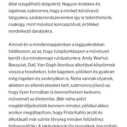
által vizsgálható dolgokról. Nagyon érdekes és
izgalmas számomra, hogy a minket körülvevő
tárgyakra, szokásrendszereinkre így is tekinthetünk,
csakúgy, mint művészi koncepcióval, értékkel
rendelkező darabokra.
Amivel én a mindennapjaimban a leggyakrabban
találkozom, az az, hogy tulajdonképpen a művészet
került rá a mindennapi ruházatunkra. Andy Warhol,
Basquiat, Dalí, Van Gogh ikonikus alkotásai köszönnek
vissza a hoodiekon, tote bageken, pólókon és gyakran
még ingeken és szoknyákon is. Noha vannak olyanok,
akikben ez ellenérzéseket kelt, számomra jóleső az,
hogy ilyen formában is beemelhetem kedvenc
műveimet az életembe. (Bár néha azért
megkérdőjeleződik bennem mindez, például akkor,
amikor megállapítom, hogy Frida Kahlo arcát és
alkotásait már szinte tényleg minden felülethez
felhasználták.) A lakásdekorációs termékek, használati-