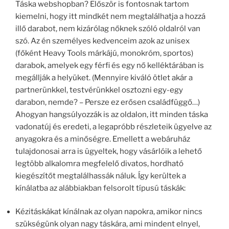
Táska webshopban? Először is fontosnak tartom
kiemelni, hogy itt mindkét nem megtalálhatja a hozzá
illő darabot, nem kizárólag nőknek szóló oldalról van
szó. Az én személyes kedvenceim azok az unisex
(főként Heavy Tools márkájú, monokróm, sportos)
darabok, amelyek egy férfi és egy nő kelléktárában is
megállják a helyüket. (Mennyire kiváló ötlet akár a
partnerünkkel, testvérünkkel osztozni egy-egy
darabon, nemde? – Persze ez erősen családfüggő…)
Ahogyan hangsúlyozzák is az oldalon, itt minden táska
vadonatúj és eredeti, a legapróbb részleteik ügyelve az
anyagokra és a minőségre. Emellett a webáruház
tulajdonosai arra is ügyeltek, hogy vásárlóik a lehető
legtöbb alkalomra megfelelő divatos, hordható
kiegészítőt megtalálhassák náluk. Így kerültek a
kínálatba az alábbiakban felsorolt típusú táskák:
Kézitáskákat kínálnak az olyan napokra, amikor nincs
szükségünk olyan nagy táskára, ami mindent elnyel,