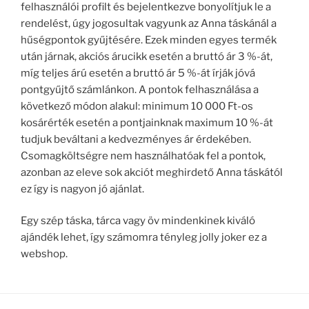
felhasználói profilt és bejelentkezve bonyolítjuk le a
rendelést, úgy jogosultak vagyunk az Anna táskánál a
hűségpontok gyűjtésére. Ezek minden egyes termék
után járnak, akciós árucikk esetén a bruttó ár 3 %-át,
míg teljes árú esetén a bruttó ár 5 %-át írják jóvá
pontgyűjtő számlánkon. A pontok felhasználása a
következő módon alakul: minimum 10 000 Ft-os
kosárérték esetén a pontjainknak maximum 10 %-át
tudjuk beváltani a kedvezményes ár érdekében.
Csomagköltségre nem használhatóak fel a pontok,
azonban az eleve sok akciót meghirdető Anna táskától
ez így is nagyon jó ajánlat.
Egy szép táska, tárca vagy öv mindenkinek kiváló
ajándék lehet, így számomra tényleg jolly joker ez a
webshop.