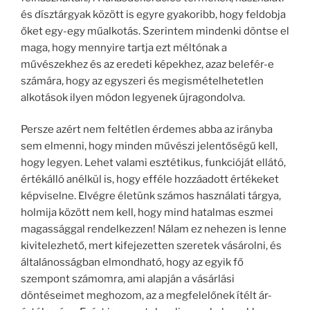
és dísztárgyak között is egyre gyakoribb, hogy feldobja
őket egy-egy műalkotás. Szerintem mindenki döntse el
maga, hogy mennyire tartja ezt méltónak a
művészekhez és az eredeti képekhez, azaz belefér-e
számára, hogy az egyszeri és megismételhetetlen
alkotások ilyen módon legyenek újragondolva.
Persze azért nem feltétlen érdemes abba az irányba
sem elmenni, hogy minden művészi jelentőségű kell,
hogy legyen. Lehet valami esztétikus, funkcióját ellátó,
értékálló anélkül is, hogy efféle hozzáadott értékeket
képviselne. Elvégre életünk számos használati tárgya,
holmija között nem kell, hogy mind hatalmas eszmei
magassággal rendelkezzen! Nálam ez nehezen is lenne
kivitelezhető, mert kifejezetten szeretek vásárolni, és
általánosságban elmondható, hogy az egyik fő
szempont számomra, ami alapján a vásárlási
döntéseimet meghozom, az a megfelelőnek ítélt ár-