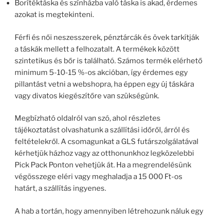
Borítéktáska és színházba való táska is akad, érdemes
azokat is megtekinteni.
Férfi és női neszesszerek, pénztárcák és övek tarkítják
a táskák mellett a felhozatalt. A termékek között
szintetikus és bőr is található. Számos termék elérhető
minimum 5-10-15 %-os akcióban, így érdemes egy
pillantást vetni a webshopra, ha éppen egy új táskára
vagy divatos kiegészítőre van szükségünk.
Megbízható oldalról van szó, ahol részletes
tájékoztatást olvashatunk a szállítási időről, árról és
feltételekről. A csomagunkat a GLS futárszolgálatával
kérhetjük házhoz vagy az otthonunkhoz legközelebbi
Pick Pack Ponton vehetjük át. Ha a megrendelésünk
végösszege eléri vagy meghaladja a 15 000 Ft-os
határt, a szállítás ingyenes.
A hab a tortán, hogy amennyiben létrehozunk náluk egy