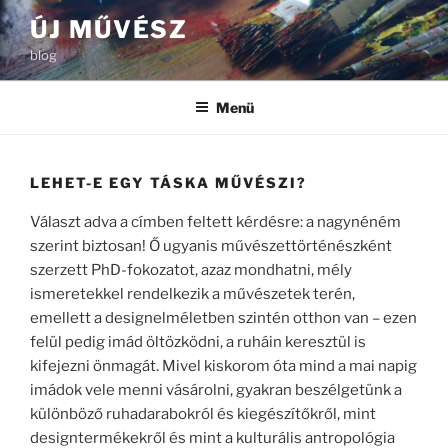
Tartalomhoz
ÚJ MŰVÉSZ
blog
Menü
LEHET-E EGY TÁSKA MŰVÉSZI?
Választ adva a címben feltett kérdésre: a nagynéném
szerint biztosan! Ő ugyanis művészettörténészként
szerzett PhD-fokozatot, azaz mondhatni, mély
ismeretekkel rendelkezik a művészetek terén,
emellett a designelméletben szintén otthon van – ezen
felül pedig imád öltözködni, a ruháin keresztül is
kifejezni önmagát. Mivel kiskorom óta mind a mai napig
imádok vele menni vásárolni, gyakran beszélgetünk a
különböző ruhadarabokról és kiegészítőkről, mint
designtermékekről és mint a kulturális antropológia