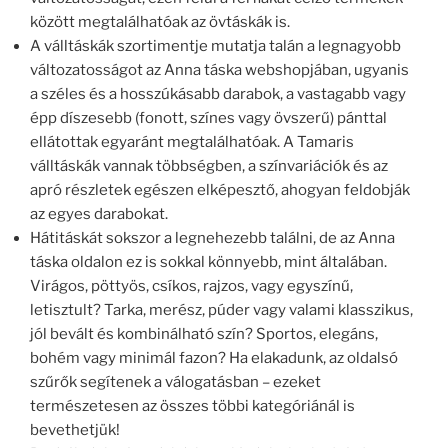
között megtalálhatóak az övtáskák is.
A válltáskák szortimentje mutatja talán a legnagyobb
változatosságot az Anna táska webshopjában, ugyanis
a széles és a hosszúkásabb darabok, a vastagabb vagy
épp díszesebb (fonott, színes vagy övszerű) pánttal
ellátottak egyaránt megtalálhatóak. A Tamaris
válltáskák vannak többségben, a színvariációk és az
apró részletek egészen elképesztő, ahogyan feldobják
az egyes darabokat.
Hátitáskát sokszor a legnehezebb találni, de az Anna
táska oldalon ez is sokkal könnyebb, mint általában.
Virágos, pöttyös, csíkos, rajzos, vagy egyszínű,
letisztult? Tarka, merész, púder vagy valami klasszikus,
jól bevált és kombinálható szín? Sportos, elegáns,
bohém vagy minimál fazon? Ha elakadunk, az oldalsó
szűrők segítenek a válogatásban – ezeket
természetesen az összes többi kategóriánál is
bevethetjük!