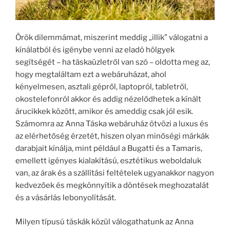
Örök dilemmámat, miszerint meddig „illik” válogatni a
kínálatból és igénybe venni az eladó hölgyek
segítségét – ha táskaüzletről van szó – oldotta meg az,
hogy megtaláltam ezt a webáruházat, ahol
kényelmesen, asztali gépről, laptopról, tabletről,
okostelefonról akkor és addig nézelődhetek a kínált
árucikkek között, amikor és ameddig csak jól esik.
Számomra az Anna Táska webáruház ötvözi a luxus és
az elérhetőség érzetét, hiszen olyan minőségi márkák
darabjait kínálja, mint például a Bugatti és a Tamaris,
emellett igényes kialakítású, esztétikus weboldaluk
van, az árak és a szállítási feltételek ugyanakkor nagyon
kedvezőek és megkönnyítik a döntések meghozatalát
és a vásárlás lebonyolítását.
Milyen típusú táskák közül válogathatunk az Anna