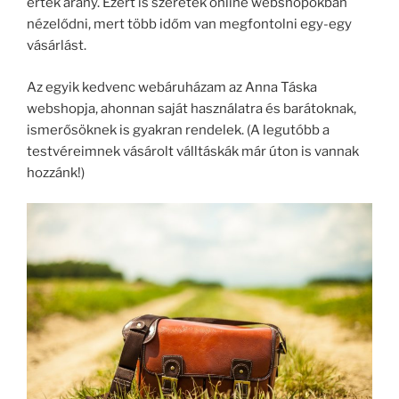
érték arány. Ezért is szeretek online webshopokban
nézelődni, mert több időm van megfontolni egy-egy
vásárlást.
Az egyik kedvenc webáruházam az Anna Táska
webshopja, ahonnan saját használatra és barátoknak,
ismerősöknek is gyakran rendelek. (A legutóbb a
testvéreimnek vásárolt válltáskák már úton is vannak
hozzánk!)