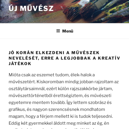
Tartalomhoz
ÚJ MŰVÉSZ
blog
Menü
JÓ KORÁN ELKEZDENI A MŰVÉSZEK
NEVELÉSÉT, ERRE A LEGJOBBAK A KREATÍV
JÁTÉKOK
Mióta csak az eszemet tudom, élek-halok a
művészetért. Kiskoromban mindig jobban rajzoltam az
osztálytársaimnál, ezért külön rajzszakkörbe jártam,
művészettörténetből érettségiztem, és művészeti
egyetemre mentem tovább. Így lettem szobrász és
grafikus, és nagyon szerencsésnek mondhatom
magam, hogy a férjem mellett ki is tudok teljesedni.
Eddig két gyermekkel áldott meg minket az ég, én