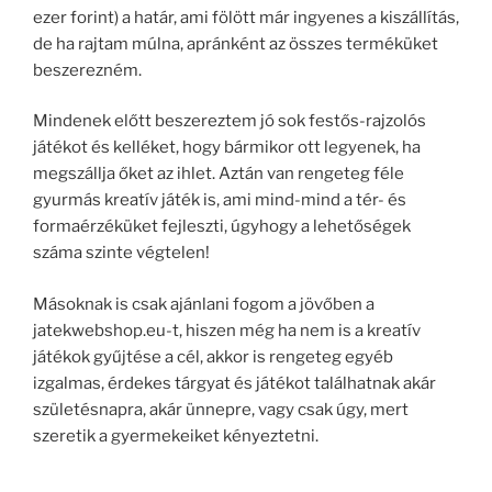
ezer forint) a határ, ami fölött már ingyenes a kiszállítás,
de ha rajtam múlna, apránként az összes terméküket
beszerezném.
Mindenek előtt beszereztem jó sok festős-rajzolós
játékot és kelléket, hogy bármikor ott legyenek, ha
megszállja őket az ihlet. Aztán van rengeteg féle
gyurmás kreatív játék is, ami mind-mind a tér- és
formaérzéküket fejleszti, úgyhogy a lehetőségek
száma szinte végtelen!
Másoknak is csak ajánlani fogom a jövőben a
jatekwebshop.eu-t, hiszen még ha nem is a kreatív
játékok gyűjtése a cél, akkor is rengeteg egyéb
izgalmas, érdekes tárgyat és játékot találhatnak akár
születésnapra, akár ünnepre, vagy csak úgy, mert
szeretik a gyermekeiket kényeztetni.