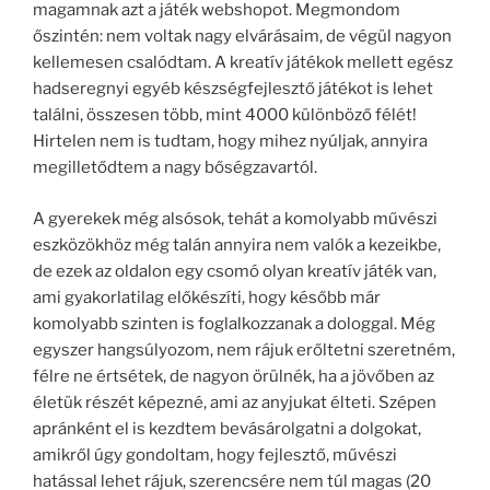
magamnak azt a játék webshopot. Megmondom
őszintén: nem voltak nagy elvárásaim, de végül nagyon
kellemesen csalódtam. A kreatív játékok mellett egész
hadseregnyi egyéb készségfejlesztő játékot is lehet
találni, összesen több, mint 4000 különböző félét!
Hirtelen nem is tudtam, hogy mihez nyúljak, annyira
megilletődtem a nagy bőségzavartól.
A gyerekek még alsósok, tehát a komolyabb művészi
eszközökhöz még talán annyira nem valók a kezeikbe,
de ezek az oldalon egy csomó olyan kreatív játék van,
ami gyakorlatilag előkészíti, hogy később már
komolyabb szinten is foglalkozzanak a dologgal. Még
egyszer hangsúlyozom, nem rájuk erőltetni szeretném,
félre ne értsétek, de nagyon örülnék, ha a jövőben az
életük részét képezné, ami az anyjukat élteti. Szépen
apránként el is kezdtem bevásárolgatni a dolgokat,
amikről úgy gondoltam, hogy fejlesztő, művészi
hatással lehet rájuk, szerencsére nem túl magas (20