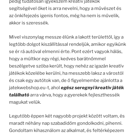
pedig tudatosan igyekszem kreatív játékok
segítségével őket is arra nevelni, hogy a művészet és
az önkifejezés igenis fontos, még ha nem is művelik,
akkor is szeressék.
Mivel viszonylag messze élünk a lakott területtől, így a
legtöbb dolgot kiszállítással rendeljük, amikor egyikünk
se ér rá autóval elmenni érte. Pont ezért vagyok hálás,
hogy a múltkor egy régi, kedves barátnőmmel
beszélgetve szóba került, hogy nehéz az igazán kreatív
játékok közelébe kerülni, ha messzebb laksz a várostól
és csak egy autótok van, de ő figyelmembe ajánlotta a
jatekwebshop.eu-t, ahol
egész seregnyi kreatív játék
található
arra várva, hogy a gyerekek fejleszthessék
magukat velük.
Legutóbb éppen két nagyobb projekt között voltam, és
maradt néhány nap szabadidőm gondolkodni, pihenni.
Gondoltam kihasználom az alkalmat, és feltérképezem