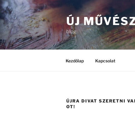
Tartalomhoz
ÚJ MŰVÉS
blog
Kezdőlap
Kapcsolat
ÚJRA DIVAT SZERETNI V
OT!