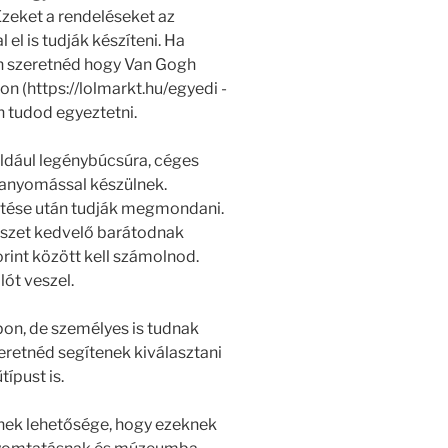
Ezeket a rendeléseket az
 el is tudják készíteni. Ha
n szeretnéd hogy Van Gogh
on (https://lolmarkt.hu/egyedi -
n tudod egyeztetni.
éldául legénybúcsúra, céges
itanyomással készülnek.
tetése után tudják megmondani.
észet kedvelő barátodnak
rint között kell számolnod.
ót veszel.
pon, de személyes is tudnak
eretnéd segítenek kiválasztani
típust is.
rnek lehetősége, hogy ezeknek