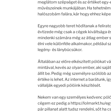
meglátom szépséget és az értéket egy-eg
művészeinek munkájában. Ha tehetném 
halószobám falára, kár hogy ehhez képe
Egyre nagyobb teret hódítanak a felira
évtizede még csak a cégek kiváltsága és
mindenki számára még az átlag ember sz
élni vele különféle alkalmakor, például 
legény- és lánybúcsúkor.
Általában az előre elkészített pólókat v
mintával, kevés az olyan ember, aki saját
állít be. Pedig még személyre szólóbb a
értéke is lehet. Az internet a barátunk, 
vállalják egyedi pólóink készítését.
Nekem van egy személyes kedvenc póló
cégem ez pedig a https://lolmarkt.hu/egye
pár pillanat alatt tudsz rendelni, sőt ha