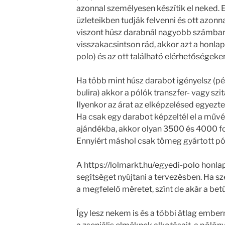
azonnal személyesen készítik el neked. 
üzleteikben tudják felvenni és ott azonnal
viszont húsz darabnál nagyobb számba
visszakacsintson rád, akkor azt a honlap
polo) és az ott található elérhetőségeke
Ha több mint húsz darabot igényelsz (p
bulira) akkor a pólók transzfer- vagy sz
Ilyenkor az árat az elképzelésed egyez
Ha csak egy darabot képzeltél el a műv
ajándékba, akkor olyan 3500 és 4000 fo
Ennyiért máshol csak tömeg gyártott pól
A https://lolmarkt.hu/egyedi-polo honla
segítséget nyújtani a tervezésben. Ha sz
a megfelelő méretet, színt de akár a betű
Így lesz nekem is és a többi átlag embe