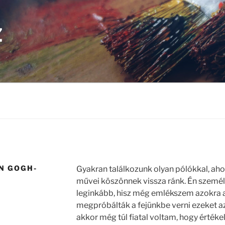
Z
AN GOGH-
Gyakran találkozunk olyan pólókkal, ah
művei köszönnek vissza ránk. Én személy
leginkább, hisz még emlékszem azokra az
megpróbálták a fejünkbe verni ezeket az
akkor még túl fiatal voltam, hogy érték