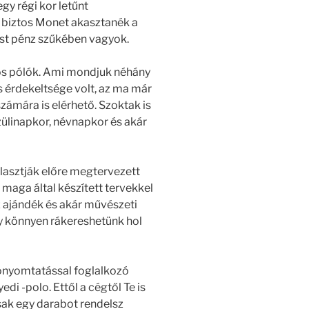
y régi kor letűnt
biztos Monet akasztanék a
st pénz szűkében vagyok.
tos pólók. Ami mondjuk néhány
 érdekeltsége volt, az ma már
ámára is elérhető. Szoktak is
szülinapkor, névnapkor és akár
álasztják előre megtervezett
 maga által készített tervekkel
z ajándék és akár művészeti
így könnyen rákereshetünk hol
nyomtatással foglalkozó
di -polo. Ettől a cégtől Te is
 csak egy darabot rendelsz