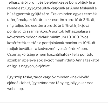
felhasználói profilt és bejelentkezve bonyolítjuk le a
rendelést, úgy jogosultak vagyunk az Anna táskánál a
hűségpontok gyűjtésére. Ezek minden egyes termék
után járnak, akciós árucikk esetén a bruttó ár 3 %-át,
míg teljes árú esetén a bruttó ár 5 %-át írják jóvá
pontgyűjtő számlánkon. A pontok felhasználása a
következő módon alakul: minimum 10 000 Ft-os
kosárérték esetén a pontjainknak maximum 10 %-át
tudjuk beváltani a kedvezményes ár érdekében.
Csomagköltségre nem használhatóak fel a pontok,
azonban az eleve sok akciót meghirdető Anna táskától
ez így is nagyon jó ajánlat.
Egy szép táska, tárca vagy öv mindenkinek kiváló
ajándék lehet, így számomra tényleg jolly joker ez a
webshop.