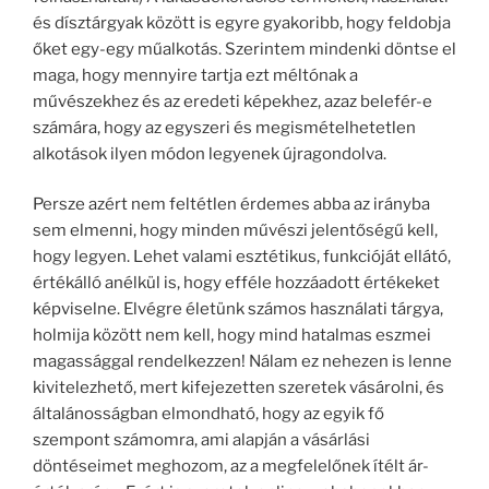
és dísztárgyak között is egyre gyakoribb, hogy feldobja
őket egy-egy műalkotás. Szerintem mindenki döntse el
maga, hogy mennyire tartja ezt méltónak a
művészekhez és az eredeti képekhez, azaz belefér-e
számára, hogy az egyszeri és megismételhetetlen
alkotások ilyen módon legyenek újragondolva.
Persze azért nem feltétlen érdemes abba az irányba
sem elmenni, hogy minden művészi jelentőségű kell,
hogy legyen. Lehet valami esztétikus, funkcióját ellátó,
értékálló anélkül is, hogy efféle hozzáadott értékeket
képviselne. Elvégre életünk számos használati tárgya,
holmija között nem kell, hogy mind hatalmas eszmei
magassággal rendelkezzen! Nálam ez nehezen is lenne
kivitelezhető, mert kifejezetten szeretek vásárolni, és
általánosságban elmondható, hogy az egyik fő
szempont számomra, ami alapján a vásárlási
döntéseimet meghozom, az a megfelelőnek ítélt ár-