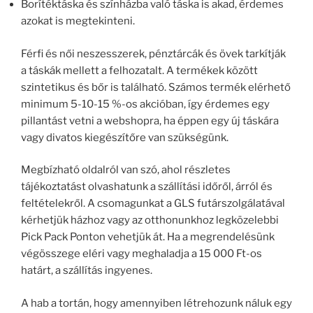
Borítéktáska és színházba való táska is akad, érdemes
azokat is megtekinteni.
Férfi és női neszesszerek, pénztárcák és övek tarkítják
a táskák mellett a felhozatalt. A termékek között
szintetikus és bőr is található. Számos termék elérhető
minimum 5-10-15 %-os akcióban, így érdemes egy
pillantást vetni a webshopra, ha éppen egy új táskára
vagy divatos kiegészítőre van szükségünk.
Megbízható oldalról van szó, ahol részletes
tájékoztatást olvashatunk a szállítási időről, árról és
feltételekről. A csomagunkat a GLS futárszolgálatával
kérhetjük házhoz vagy az otthonunkhoz legközelebbi
Pick Pack Ponton vehetjük át. Ha a megrendelésünk
végösszege eléri vagy meghaladja a 15 000 Ft-os
határt, a szállítás ingyenes.
A hab a tortán, hogy amennyiben létrehozunk náluk egy