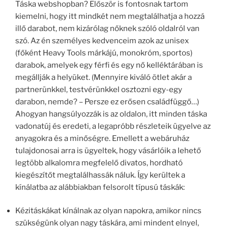
Táska webshopban? Először is fontosnak tartom
kiemelni, hogy itt mindkét nem megtalálhatja a hozzá
illő darabot, nem kizárólag nőknek szóló oldalról van
szó. Az én személyes kedvenceim azok az unisex
(főként Heavy Tools márkájú, monokróm, sportos)
darabok, amelyek egy férfi és egy nő kelléktárában is
megállják a helyüket. (Mennyire kiváló ötlet akár a
partnerünkkel, testvérünkkel osztozni egy-egy
darabon, nemde? – Persze ez erősen családfüggő…)
Ahogyan hangsúlyozzák is az oldalon, itt minden táska
vadonatúj és eredeti, a legapróbb részleteik ügyelve az
anyagokra és a minőségre. Emellett a webáruház
tulajdonosai arra is ügyeltek, hogy vásárlóik a lehető
legtöbb alkalomra megfelelő divatos, hordható
kiegészítőt megtalálhassák náluk. Így kerültek a
kínálatba az alábbiakban felsorolt típusú táskák:
Kézitáskákat kínálnak az olyan napokra, amikor nincs
szükségünk olyan nagy táskára, ami mindent elnyel,