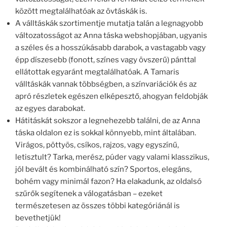
között megtalálhatóak az övtáskák is.
A válltáskák szortimentje mutatja talán a legnagyobb
változatosságot az Anna táska webshopjában, ugyanis
a széles és a hosszúkásabb darabok, a vastagabb vagy
épp díszesebb (fonott, színes vagy övszerű) pánttal
ellátottak egyaránt megtalálhatóak. A Tamaris
válltáskák vannak többségben, a színvariációk és az
apró részletek egészen elképesztő, ahogyan feldobják
az egyes darabokat.
Hátitáskát sokszor a legnehezebb találni, de az Anna
táska oldalon ez is sokkal könnyebb, mint általában.
Virágos, pöttyös, csíkos, rajzos, vagy egyszínű,
letisztult? Tarka, merész, púder vagy valami klasszikus,
jól bevált és kombinálható szín? Sportos, elegáns,
bohém vagy minimál fazon? Ha elakadunk, az oldalsó
szűrők segítenek a válogatásban – ezeket
természetesen az összes többi kategóriánál is
bevethetjük!