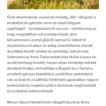
Örök dilemmámat, miszerint meddig „illik” válogatni a
kínálatból és igénybe venni az eladó hölgyek
segítségét – ha táskaüzletről van szó – oldotta meg az,
hogy megtaláltam ezt a webáruházat, ahol
kényelmesen, asztali gépről, laptopról, tabletről,
okostelefonról akkor és addig nézelődhetek a kínált
árucikkek között, amikor és ameddig csak jól esik.
Számomra az Anna Táska webáruház ötvözi a luxus és
az elérhetőség érzetét, hiszen olyan minőségi márkák
darabjait kínálja, mint például a Bugatti és a Tamaris,
emellett igényes kialakítású, esztétikus weboldaluk
van, az árak és a szállítási feltételek ugyanakkor nagyon
kedvezőek és megkönnyítik a döntések meghozatalát
és a vásárlás lebonyolítását.
Milyen típusú táskák közül válogathatunk az Anna