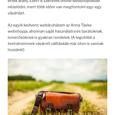
érték arány. Ezért is szeretek online webshopokban
nézelődni, mert több időm van megfontolni egy-egy
vásárlást.
Az egyik kedvenc webáruházam az Anna Táska
webshopja, ahonnan saját használatra és barátoknak,
ismerősöknek is gyakran rendelek. (A legutóbb a
testvéreimnek vásárolt válltáskák már úton is vannak
hozzánk!)