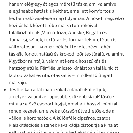
hanem elég egy átlagos méretű táska, ami valamivel
elegánsabb hatást is kelthet, emellett komfortos a
kézben való viselése a nap folyamán. A nőket megcélzó
kézitáskáik között több márka termékeivel
találkozhatunk (Marco Tozzi, Anekke, Bugatti és
Tamaris), színek, textúrák és formák tekintetében is
változatosan – vannak például fekete, bézs, fehér
táskák, fonott hatású és krokodilbőr textúrájú, valamint
kígyóbőr mintájú, valamint kerek, hosszúkás és
hatszögletű is. Férfi és uniszex kínálatban találunk itt
laptoptáskát és utazótáskát is – mindkettő Bugatti
márkájú.
Testtáskán általában azokat a darabokat értjük,
amelyek valamivel laposabb, szűkebb kialakításúak,
mint az előző csoport tagjai, emellett hosszú pánttal
rendelkeznek, amelyek a törzsön átvethetőek, de a
vállon is hordhatóak. A különféle cipzáros, csatos
kialakítások és a színek kavalkádja biztosítja a kínálat
változatosságát, ezen felül a férfiakat célzó termékek