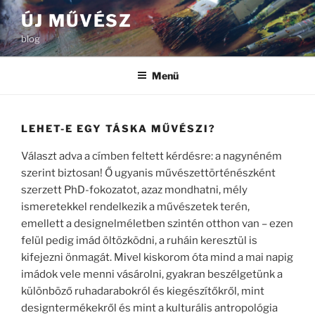
Tartalomhoz
ÚJ MŰVÉSZ
blog
Menü
LEHET-E EGY TÁSKA MŰVÉSZI?
Választ adva a címben feltett kérdésre: a nagynéném
szerint biztosan! Ő ugyanis művészettörténészként
szerzett PhD-fokozatot, azaz mondhatni, mély
ismeretekkel rendelkezik a művészetek terén,
emellett a designelméletben szintén otthon van – ezen
felül pedig imád öltözködni, a ruháin keresztül is
kifejezni önmagát. Mivel kiskorom óta mind a mai napig
imádok vele menni vásárolni, gyakran beszélgetünk a
különböző ruhadarabokról és kiegészítőkről, mint
designtermékekről és mint a kulturális antropológia