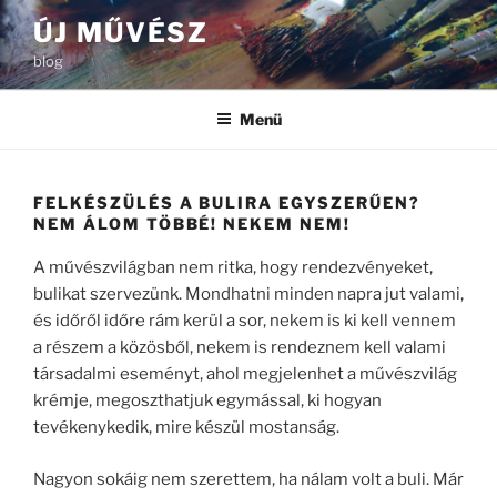
Tartalomhoz
ÚJ MŰVÉSZ
blog
Menü
FELKÉSZÜLÉS A BULIRA EGYSZERŰEN?
NEM ÁLOM TÖBBÉ! NEKEM NEM!
A művészvilágban nem ritka, hogy rendezvényeket,
bulikat szervezünk. Mondhatni minden napra jut valami,
és időről időre rám kerül a sor, nekem is ki kell vennem
a részem a közösből, nekem is rendeznem kell valami
társadalmi eseményt, ahol megjelenhet a művészvilág
krémje, megoszthatjuk egymással, ki hogyan
tevékenykedik, mire készül mostanság.
Nagyon sokáig nem szerettem, ha nálam volt a buli. Már