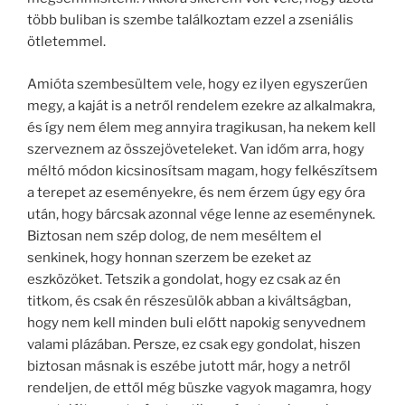
több buliban is szembe találkoztam ezzel a zseniális
ötletemmel.
Amióta szembesültem vele, hogy ez ilyen egyszerűen
megy, a kaját is a netről rendelem ezekre az alkalmakra,
és így nem élem meg annyira tragikusan, ha nekem kell
szerveznem az összejöveteleket. Van időm arra, hogy
méltó módon kicsinosítsam magam, hogy felkészítsem
a terepet az eseményekre, és nem érzem úgy egy óra
után, hogy bárcsak azonnal vége lenne az eseménynek.
Biztosan nem szép dolog, de nem meséltem el
senkinek, hogy honnan szerzem be ezeket az
eszközöket. Tetszik a gondolat, hogy ez csak az én
titkom, és csak én részesülök abban a kiváltságban,
hogy nem kell minden buli előtt napokig senyvednem
valami plázában. Persze, ez csak egy gondolat, hiszen
biztosan másnak is eszébe jutott már, hogy a netről
rendeljen, de ettől még büszke vagyok magamra, hogy