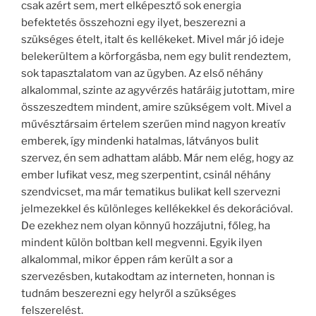
csak azért sem, mert elképesztő sok energia
befektetés összehozni egy ilyet, beszerezni a
szükséges ételt, italt és kellékeket. Mivel már jó ideje
belekerültem a körforgásba, nem egy bulit rendeztem,
sok tapasztalatom van az ügyben. Az első néhány
alkalommal, szinte az agyvérzés határáig jutottam, mire
összeszedtem mindent, amire szükségem volt. Mivel a
művésztársaim értelem szerűen mind nagyon kreatív
emberek, így mindenki hatalmas, látványos bulit
szervez, én sem adhattam alább. Már nem elég, hogy az
ember lufikat vesz, meg szerpentint, csinál néhány
szendvicset, ma már tematikus bulikat kell szervezni
jelmezekkel és különleges kellékekkel és dekorációval.
De ezekhez nem olyan könnyű hozzájutni, főleg, ha
mindent külön boltban kell megvenni. Egyik ilyen
alkalommal, mikor éppen rám került a sor a
szervezésben, kutakodtam az interneten, honnan is
tudnám beszerezni egy helyről a szükséges
felszerelést.