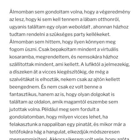
Álmomban sem gondoltam volna, hogy a végeredmény
az lesz, hogy ki sem kell tennem a lábam otthonról,
ugyanis találtam egy olyan
weboldalt
, ahonnan házhoz
tudtam rendelni a szükséges party kellékeket.
Álmomban sem hittem, hogy ilyen könnyen meg
fogom úszni. Csak bepakoltam mindent a virtuális
kosaramba, megrendeltem, és nemsokára házhoz
szállítottak mindent, ami kellett. A lufiktól a jelmezekig,
a díszeken át a vicces kiegészítőkig, de még a
szalvétákat is elhozták, nekem csak az ajtón kellett
beengednem. És nem csak ez volt benne a
fantasztikus, hanem az is, hogy olyan dolgokat is
találtam az oldalon, amik magamtól eszembe sem
jutottak volna. Például meg sem fordult a
gondolatomban, hogy milyen vicces lehet, ha
felakasztunk a nappaliban egy pinatát, és mikor már a
tetőfokára hág a hangulat, elkezdjük módszeresen
megsemmisíteni. Akkora sikerem volt vele, hogy azóta