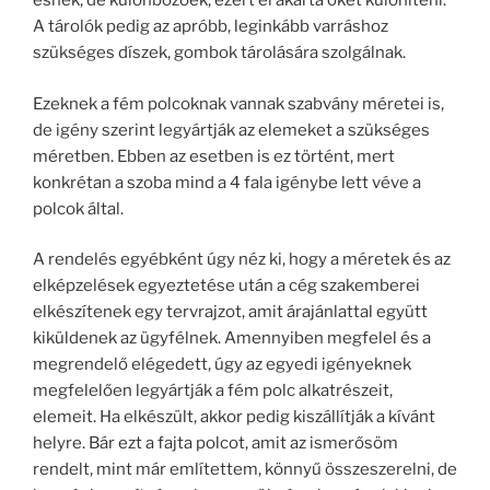
esnek, de különbözőek, ezért el akarta őket különíteni.
A tárolók pedig az apróbb, leginkább varráshoz
szükséges díszek, gombok tárolására szolgálnak.
Ezeknek a fém polcoknak vannak szabvány méretei is,
de igény szerint legyártják az elemeket a szükséges
méretben. Ebben az esetben is ez történt, mert
konkrétan a szoba mind a 4 fala igénybe lett véve a
polcok által.
A rendelés egyébként úgy néz ki, hogy a méretek és az
elképzelések egyeztetése után a cég szakemberei
elkészítenek egy tervrajzot, amit árajánlattal együtt
kiküldenek az ügyfélnek. Amennyiben megfelel és a
megrendelő elégedett, úgy az egyedi igényeknek
megfelelően legyártják a fém polc alkatrészeit,
elemeit. Ha elkészült, akkor pedig kiszállítják a kívánt
helyre. Bár ezt a fajta polcot, amit az ismerősöm
rendelt, mint már említettem, könnyű összeszerelni, de