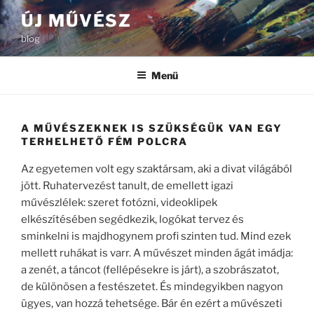
Tartalomhoz
ÚJ MŰVÉSZ
blog
Menü
A MŰVÉSZEKNEK IS SZÜKSÉGÜK VAN EGY
TERHELHETŐ FÉM POLCRA
Az egyetemen volt egy szaktársam, aki a divat világából
jött. Ruhatervezést tanult, de emellett igazi
művészlélek: szeret fotózni, videoklipek
elkészítésében segédkezik, logókat tervez és
sminkelni is majdhogynem profi szinten tud. Mind ezek
mellett ruhákat is varr. A művészet minden ágát imádja:
a zenét, a táncot (fellépésekre is járt), a szobrászatot,
de különösen a festészetet. És mindegyikben nagyon
ügyes, van hozzá tehetsége. Bár én ezért a művészeti