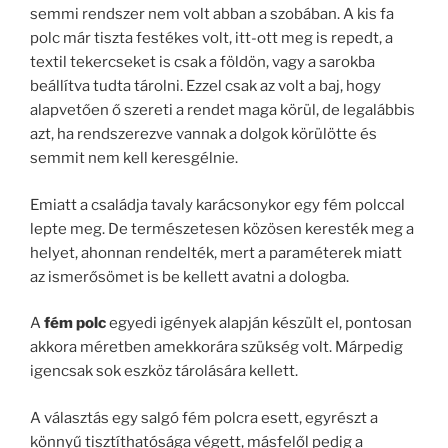
semmi rendszer nem volt abban a szobában. A kis fa
polc már tiszta festékes volt, itt-ott meg is repedt, a
textil tekercseket is csak a földön, vagy a sarokba
beállítva tudta tárolni. Ezzel csak az volt a baj, hogy
alapvetően ő szereti a rendet maga körül, de legalábbis
azt, ha rendszerezve vannak a dolgok körülötte és
semmit nem kell keresgélnie.
Emiatt a családja tavaly karácsonykor egy fém polccal
lepte meg. De természetesen közösen keresték meg a
helyet, ahonnan rendelték, mert a paraméterek miatt
az ismerősömet is be kellett avatni a dologba.
A
fém polc
egyedi igények alapján készült el, pontosan
akkora méretben amekkorára szükség volt. Márpedig
igencsak sok eszköz tárolására kellett.
A választás egy salgó fém polcra esett, egyrészt a
könnyű tisztíthatósága végett, másfelől pedig a