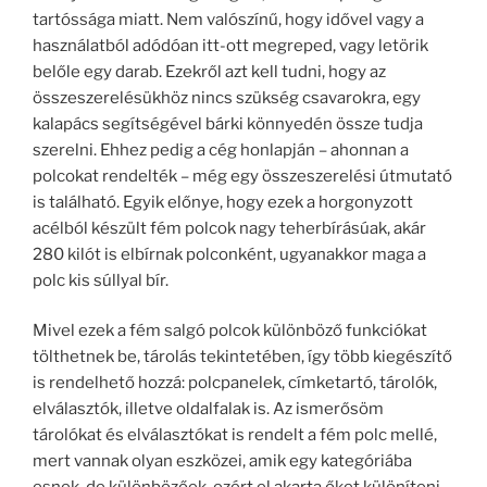
tartóssága miatt. Nem valószínű, hogy idővel vagy a
használatból adódóan itt-ott megreped, vagy letörik
belőle egy darab. Ezekről azt kell tudni, hogy az
összeszerelésükhöz nincs szükség csavarokra, egy
kalapács segítségével bárki könnyedén össze tudja
szerelni. Ehhez pedig a cég honlapján – ahonnan a
polcokat rendelték – még egy összeszerelési útmutató
is található. Egyik előnye, hogy ezek a horgonyzott
acélból készült fém polcok nagy teherbírásúak, akár
280 kilót is elbírnak polconként, ugyanakkor maga a
polc kis súllyal bír.
Mivel ezek a fém salgó polcok különböző funkciókat
tölthetnek be, tárolás tekintetében, így több kiegészítő
is rendelhető hozzá: polcpanelek, címketartó, tárolók,
elválasztók, illetve oldalfalak is. Az ismerősöm
tárolókat és elválasztókat is rendelt a fém polc mellé,
mert vannak olyan eszközei, amik egy kategóriába