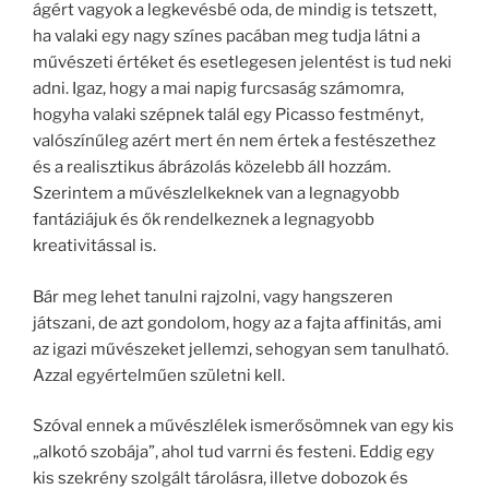
ágért vagyok a legkevésbé oda, de mindig is tetszett,
ha valaki egy nagy színes pacában meg tudja látni a
művészeti értéket és esetlegesen jelentést is tud neki
adni. Igaz, hogy a mai napig furcsaság számomra,
hogyha valaki szépnek talál egy Picasso festményt,
valószínűleg azért mert én nem értek a festészethez
és a realisztikus ábrázolás közelebb áll hozzám.
Szerintem a művészlelkeknek van a legnagyobb
fantáziájuk és ők rendelkeznek a legnagyobb
kreativitással is.
Bár meg lehet tanulni rajzolni, vagy hangszeren
játszani, de azt gondolom, hogy az a fajta affinitás, ami
az igazi művészeket jellemzi, sehogyan sem tanulható.
Azzal egyértelműen születni kell.
Szóval ennek a művészlélek ismerősömnek van egy kis
„alkotó szobája”, ahol tud varrni és festeni. Eddig egy
kis szekrény szolgált tárolásra, illetve dobozok és