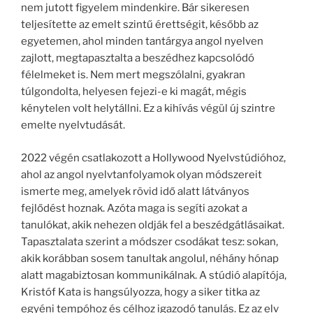
nem jutott figyelem mindenkire. Bár sikeresen
teljesítette az emelt szintű érettségit, később az
egyetemen, ahol minden tantárgya angol nyelven
zajlott, megtapasztalta a beszédhez kapcsolódó
félelmeket is. Nem mert megszólalni, gyakran
túlgondolta, helyesen fejezi-e ki magát, mégis
kénytelen volt helytállni. Ez a kihívás végül új szintre
emelte nyelvtudását.
2022 végén csatlakozott a Hollywood Nyelvstúdióhoz,
ahol az angol nyelvtanfolyamok olyan módszereit
ismerte meg, amelyek rövid idő alatt látványos
fejlődést hoznak. Azóta maga is segíti azokat a
tanulókat, akik nehezen oldják fel a beszédgátlásaikat.
Tapasztalata szerint a módszer csodákat tesz: sokan,
akik korábban sosem tanultak angolul, néhány hónap
alatt magabiztosan kommunikálnak. A stúdió alapítója,
Kristóf Kata is hangsúlyozza, hogy a siker titka az
egyéni tempóhoz és célhoz igazodó tanulás. Ez az elv