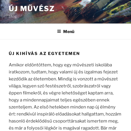
Tartalomhoz
ÚJ MŰVÉSZ
blog
Menü
ÚJ KIHÍVÁS AZ EGYETEMEN
Amikor eldöntöttem, hogy egy művészeti iskolába
iratkozom, tudtam, hogy valami új és izgalmas fejezet
kezdődik az életemben. Mindig is vonzott a művészet
világa, legyen szó festészetről, szobrászatról vagy
éppen filmekről, és végre lehetőséget kaptam arra,
hogy a mindennapjaimat teljes egészében ennek
szenteljem. Az első hetekben minden nap új élmény
ért: rendkívül inspiráló előadásokat hallgattam, hozzám
hasonló érdeklődésű csoporttársakat ismertem meg,
és már a folyosói légkör is magával ragadott. Bár már