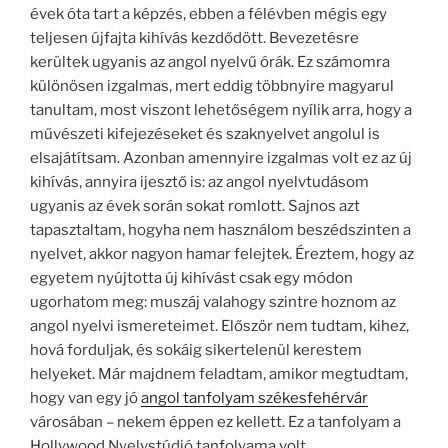
évek óta tart a képzés, ebben a félévben mégis egy
teljesen újfajta kihívás kezdődött. Bevezetésre
kerültek ugyanis az angol nyelvű órák. Ez számomra
különösen izgalmas, mert eddig többnyire magyarul
tanultam, most viszont lehetőségem nyílik arra, hogy a
művészeti kifejezéseket és szaknyelvet angolul is
elsajátítsam. Azonban amennyire izgalmas volt ez az új
kihívás, annyira ijesztő is: az angol nyelvtudásom
ugyanis az évek során sokat romlott. Sajnos azt
tapasztaltam, hogyha nem használom beszédszinten a
nyelvet, akkor nagyon hamar felejtek. Éreztem, hogy az
egyetem nyújtotta új kihívást csak egy módon
ugorhatom meg: muszáj valahogy szintre hoznom az
angol nyelvi ismereteimet. Először nem tudtam, kihez,
hová forduljak, és sokáig sikertelenül kerestem
helyeket. Már majdnem feladtam, amikor megtudtam,
hogy van egy jó
angol tanfolyam székesfehérvár
városában – nekem éppen ez kellett. Ez a tanfolyam a
Hollywood Nyelvstúdió tanfolyama volt.