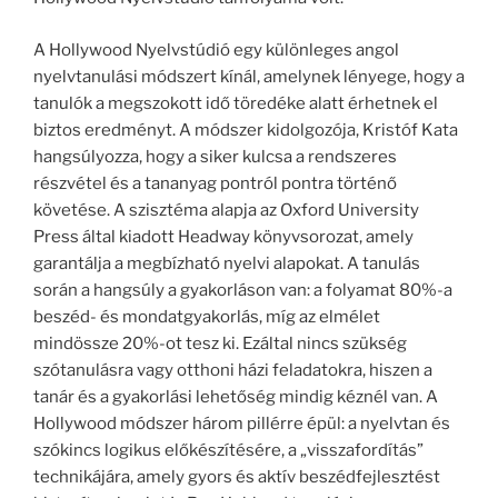
A Hollywood Nyelvstúdió egy különleges angol
nyelvtanulási módszert kínál, amelynek lényege, hogy a
tanulók a megszokott idő töredéke alatt érhetnek el
biztos eredményt. A módszer kidolgozója, Kristóf Kata
hangsúlyozza, hogy a siker kulcsa a rendszeres
részvétel és a tananyag pontról pontra történő
követése. A szisztéma alapja az Oxford University
Press által kiadott Headway könyvsorozat, amely
garantálja a megbízható nyelvi alapokat. A tanulás
során a hangsúly a gyakorláson van: a folyamat 80%-a
beszéd- és mondatgyakorlás, míg az elmélet
mindössze 20%-ot tesz ki. Ezáltal nincs szükség
szótanulásra vagy otthoni házi feladatokra, hiszen a
tanár és a gyakorlási lehetőség mindig kéznél van. A
Hollywood módszer három pillérre épül: a nyelvtan és
szókincs logikus előkészítésére, a „visszafordítás”
technikájára, amely gyors és aktív beszédfejlesztést