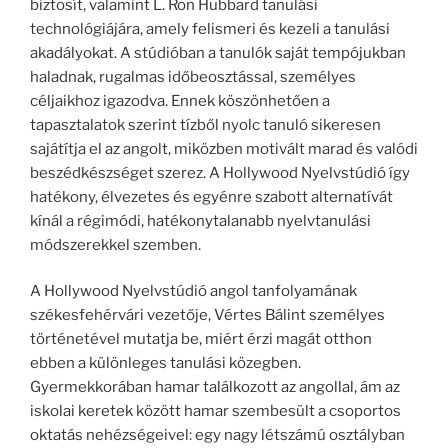
biztosít, valamint L. Ron Hubbard tanulási
technológiájára, amely felismeri és kezeli a tanulási
akadályokat. A stúdióban a tanulók saját tempójukban
haladnak, rugalmas időbeosztással, személyes
céljaikhoz igazodva. Ennek köszönhetően a
tapasztalatok szerint tízből nyolc tanuló sikeresen
sajátítja el az angolt, miközben motivált marad és valódi
beszédkészséget szerez. A Hollywood Nyelvstúdió így
hatékony, élvezetes és egyénre szabott alternatívát
kínál a régimódi, hatékonytalanabb nyelvtanulási
módszerekkel szemben.
A Hollywood Nyelvstúdió angol tanfolyamának
székesfehérvári vezetője, Vértes Bálint személyes
történetével mutatja be, miért érzi magát otthon
ebben a különleges tanulási közegben.
Gyermekkorában hamar találkozott az angollal, ám az
iskolai keretek között hamar szembesült a csoportos
oktatás nehézségeivel: egy nagy létszámú osztályban