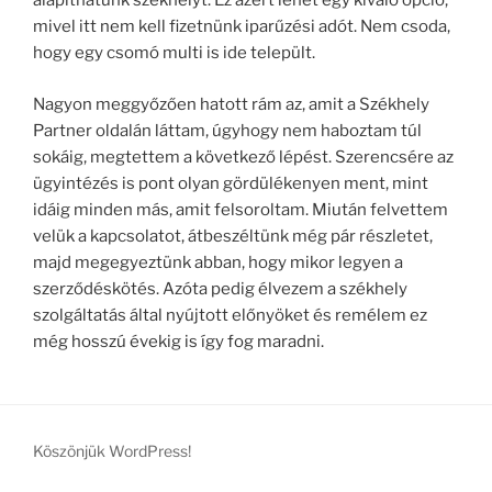
alapíthatunk székhelyt. Ez azért lehet egy kiváló opció,
mivel itt nem kell fizetnünk iparűzési adót. Nem csoda,
hogy egy csomó multi is ide települt.
Nagyon meggyőzően hatott rám az, amit a Székhely
Partner oldalán láttam, úgyhogy nem haboztam túl
sokáig, megtettem a következő lépést. Szerencsére az
ügyintézés is pont olyan gördülékenyen ment, mint
idáig minden más, amit felsoroltam. Miután felvettem
velük a kapcsolatot, átbeszéltünk még pár részletet,
majd megegyeztünk abban, hogy mikor legyen a
szerződéskötés. Azóta pedig élvezem a székhely
szolgáltatás által nyújtott előnyöket és remélem ez
még hosszú évekig is így fog maradni.
Köszönjük WordPress!