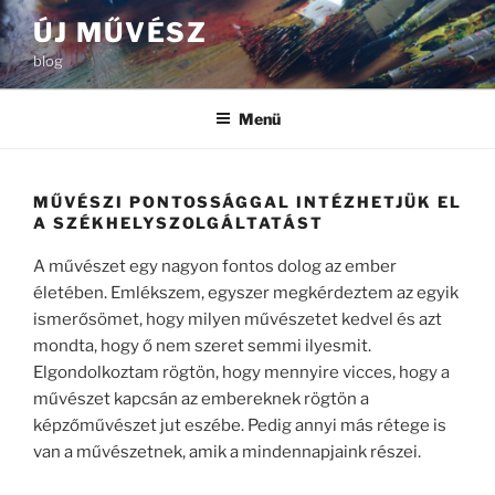
Tartalomhoz
ÚJ MŰVÉSZ
blog
Menü
MŰVÉSZI PONTOSSÁGGAL INTÉZHETJÜK EL
A SZÉKHELYSZOLGÁLTATÁST
A művészet egy nagyon fontos dolog az ember
életében. Emlékszem, egyszer megkérdeztem az egyik
ismerősömet, hogy milyen művészetet kedvel és azt
mondta, hogy ő nem szeret semmi ilyesmit.
Elgondolkoztam rögtön, hogy mennyire vicces, hogy a
művészet kapcsán az embereknek rögtön a
képzőművészet jut eszébe. Pedig annyi más rétege is
van a művészetnek, amik a mindennapjaink részei.