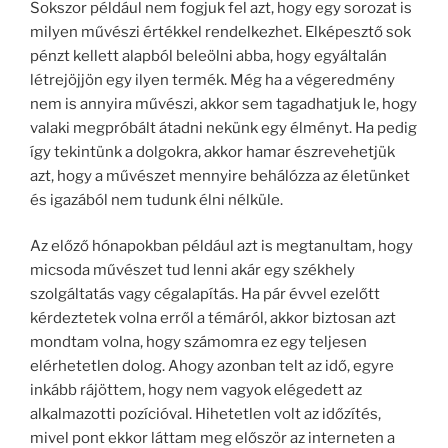
Sokszor például nem fogjuk fel azt, hogy egy sorozat is
milyen művészi értékkel rendelkezhet. Elképesztő sok
pénzt kellett alapból beleölni abba, hogy egyáltalán
létrejöjjön egy ilyen termék. Még ha a végeredmény
nem is annyira művészi, akkor sem tagadhatjuk le, hogy
valaki megpróbált átadni nekünk egy élményt. Ha pedig
így tekintünk a dolgokra, akkor hamar észrevehetjük
azt, hogy a művészet mennyire behálózza az életünket
és igazából nem tudunk élni nélküle.
Az előző hónapokban például azt is megtanultam, hogy
micsoda művészet tud lenni akár egy székhely
szolgáltatás vagy cégalapítás. Ha pár évvel ezelőtt
kérdeztetek volna erről a témáról, akkor biztosan azt
mondtam volna, hogy számomra ez egy teljesen
elérhetetlen dolog. Ahogy azonban telt az idő, egyre
inkább rájöttem, hogy nem vagyok elégedett az
alkalmazotti pozícióval. Hihetetlen volt az időzítés,
mivel pont ekkor láttam meg először az interneten a