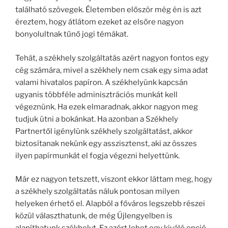
található szövegek. Életemben először még én is azt
éreztem, hogy átlátom ezeket az elsőre nagyon
bonyolultnak tűnő jogi témákat.
Tehát, a székhely szolgáltatás azért nagyon fontos egy
cég számára, mivel a székhely nem csak egy sima adat
valami hivatalos papíron. A székhelyünk kapcsán
ugyanis többféle adminisztrációs munkát kell
végeznünk. Ha ezek elmaradnak, akkor nagyon meg
tudjuk ütni a bokánkat. Ha azonban a Székhely
Partnertől igénylünk székhely szolgáltatást, akkor
biztosítanak nekünk egy asszisztenst, aki az összes
ilyen papírmunkát el fogja végezni helyettünk.
Már ez nagyon tetszett, viszont ekkor láttam meg, hogy
a székhely szolgáltatás náluk pontosan milyen
helyeken érhető el. Alapból a főváros legszebb részei
közül választhatunk, de még Újlengyelben is