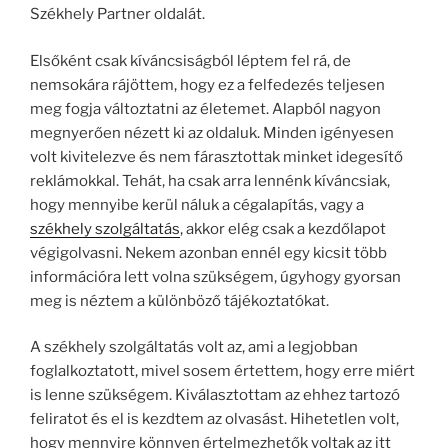
Székhely Partner oldalát.
Elsőként csak kíváncsiságból léptem fel rá, de
nemsokára rájöttem, hogy ez a felfedezés teljesen
meg fogja változtatni az életemet. Alapból nagyon
megnyerően nézett ki az oldaluk. Minden igényesen
volt kivitelezve és nem fárasztottak minket idegesítő
reklámokkal. Tehát, ha csak arra lennénk kíváncsiak,
hogy mennyibe kerül náluk a cégalapítás, vagy a
székhely szolgáltatás
, akkor elég csak a kezdőlapot
végigolvasni. Nekem azonban ennél egy kicsit több
információra lett volna szükségem, úgyhogy gyorsan
meg is néztem a különböző tájékoztatókat.
A székhely szolgáltatás volt az, ami a legjobban
foglalkoztatott, mivel sosem értettem, hogy erre miért
is lenne szükségem. Kiválasztottam az ehhez tartozó
feliratot és el is kezdtem az olvasást. Hihetetlen volt,
hogy mennyire könnyen értelmezhetők voltak az itt