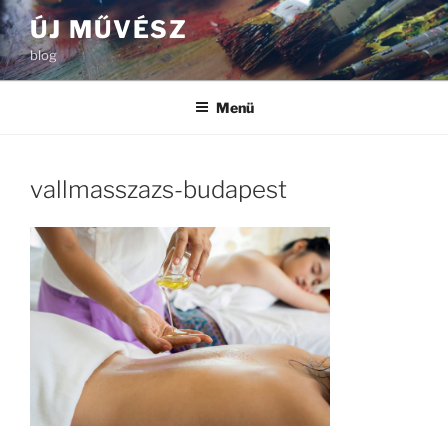
Tartalomhoz
ÚJ MŰVÉSZ
blog
Menü
vallmasszazs-budapest